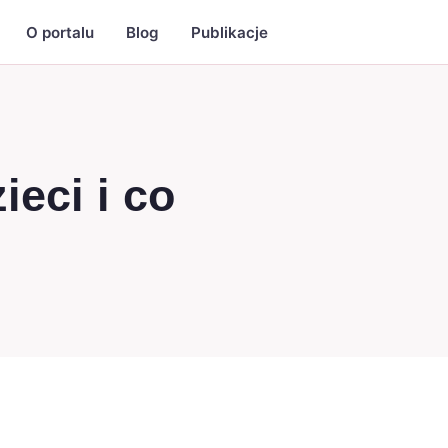
O portalu
Blog
Publikacje
eci i co