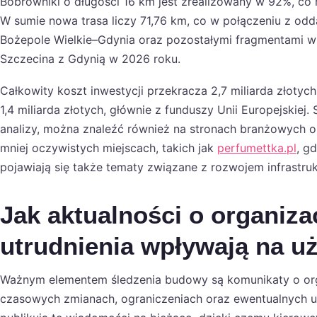
Bobrowniki o długości 16 km jest zrealizowany w 92%, co
W sumie nowa trasa liczy 71,76 km, co w połączeniu z o
Bożepole Wielkie–Gdynia oraz pozostałymi fragmentami w r
Szczecina z Gdynią w 2026 roku.
Całkowity koszt inwestycji przekracza 2,7 miliarda złoty
1,4 miliarda złotych, głównie z funduszy Unii Europejskiej
analizy, można znaleźć również na stronach branżowych o
mniej oczywistych miejscach, takich jak
perfumettka.pl
, g
pojawiają się także tematy związane z rozwojem infrastruk
Jak aktualności o organiza
utrudnienia wpływają na 
Ważnym elementem śledzenia budowy są komunikaty o organ
czasowych zmianach, ograniczeniach oraz ewentualnych u