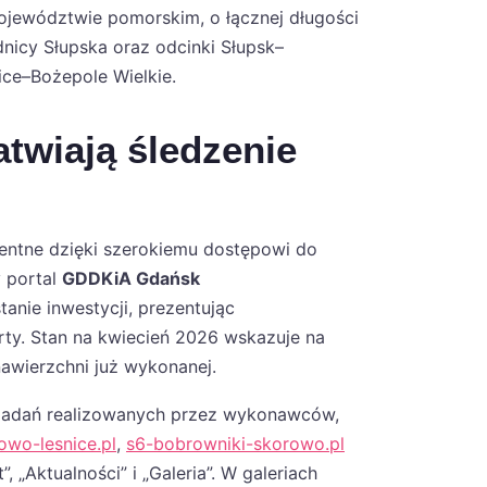
województwie pomorskim, o łącznej długości
icy Słupska oraz odcinki Słupsk–
ce–Bożepole Wielkie.
twiają śledzenie
arentne dzięki szerokiemu dostępowi do
y portal
GDDKiA Gdańsk
anie inwestycji, prezentując
ty. Stan na kwiecień 2026 wskazuje na
awierzchni już wykonanej.
zadań realizowanych przez wykonawców,
owo-lesnice.pl
,
s6-bobrowniki-skorowo.pl
, „Aktualności” i „Galeria”. W galeriach