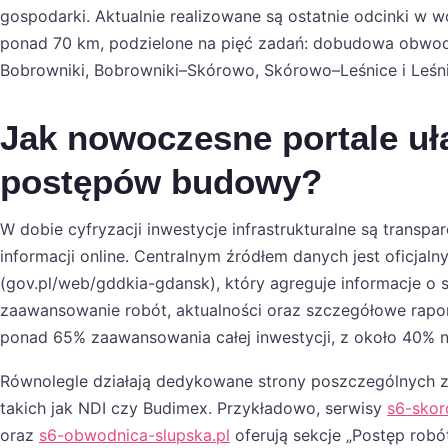
gospodarki. Aktualnie realizowane są ostatnie odcinki w 
ponad 70 km, podzielone na pięć zadań: dobudowa obwodn
Bobrowniki, Bobrowniki–Skórowo, Skórowo–Leśnice i Leśni
Jak nowoczesne portale uła
postępów budowy?
W dobie cyfryzacji inwestycje infrastrukturalne są transp
informacji online. Centralnym źródłem danych jest oficjaln
(gov.pl/web/gddkia-gdansk), który agreguje informacje o st
zaawansowanie robót, aktualności oraz szczegółowe rapor
ponad 65% zaawansowania całej inwestycji, z około 40% n
Równolegle działają dedykowane strony poszczególnych 
takich jak NDI czy Budimex. Przykładowo, serwisy
s6-skor
oraz
s6-obwodnica-slupska.pl
oferują sekcje „Postęp robót”