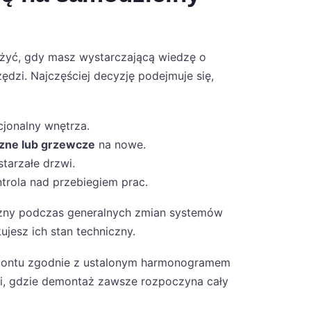
yć, gdy masz wystarczającą wiedzę o
zi. Najczęściej decyzję podejmuje się,
jonalny wnętrza.
czne lub grzewcze
na nowe.
starzałe drzwi.
trola nad przebiegiem prac.
ażny podczas generalnych zmian systemów
ujesz ich stan techniczny.
emontu zgodnie z ustalonym harmonogramem
ści, gdzie demontaż zawsze rozpoczyna cały