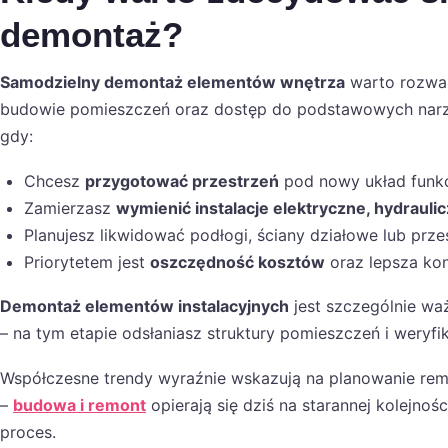
demontaż?
Samodzielny demontaż elementów wnętrza
warto rozważ
budowie pomieszczeń oraz dostęp do podstawowych narzęd
gdy:
Chcesz
przygotować przestrzeń
pod nowy układ funkc
Zamierzasz
wymienić instalacje elektryczne, hydrauli
Planujesz likwidować podłogi, ściany działowe lub prze
Priorytetem jest
oszczędność kosztów
oraz lepsza kon
Demontaż elementów instalacyjnych
jest szczególnie w
– na tym etapie odsłaniasz struktury pomieszczeń i weryfik
Współczesne trendy wyraźnie wskazują na planowanie r
–
budowa i remont
opierają się dziś na starannej kolejno
proces.